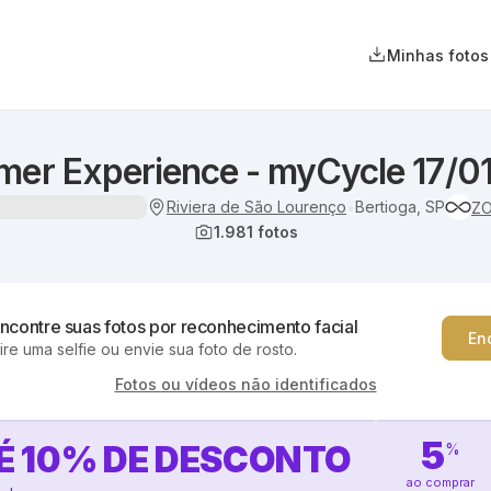
Minhas fotos
er Experience - myCycle 17/0
Riviera de São Lourenço
Bertioga, SP
•
Z
1.981
fotos
ncontre suas fotos por reconhecimento facial
En
ire uma selfie ou envie sua foto de rosto.
Fotos ou vídeos não identificados
5
É
10
%
DE DESCONTO
%
ao comprar