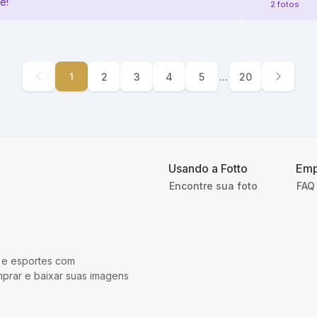
e!
2 fotos
1
2
3
4
5
...
20
Usando a Fotto
Emp
Encontre sua foto
FAQ 
 e esportes com
mprar e baixar suas imagens