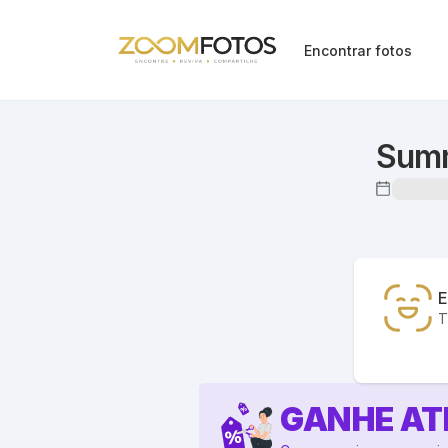
Encontrar fotos
Summ
E
T
GANHE AT