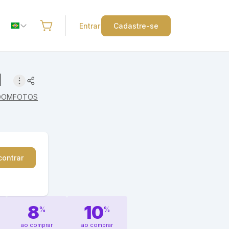
Entrar
Cadastre-se
1
OOMFOTOS
contrar
8
10
%
%
ao comprar
ao comprar