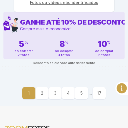
Fotos ou vídeos não identificados
GANHE ATÉ
10
%
DE DESCONTO
Compre mais e economize!
5
8
10
%
%
%
ao comprar
ao comprar
ao comprar
2 fotos
4 fotos
8 fotos
Desconto adicionado automaticamente
1
2
3
4
5
...
17