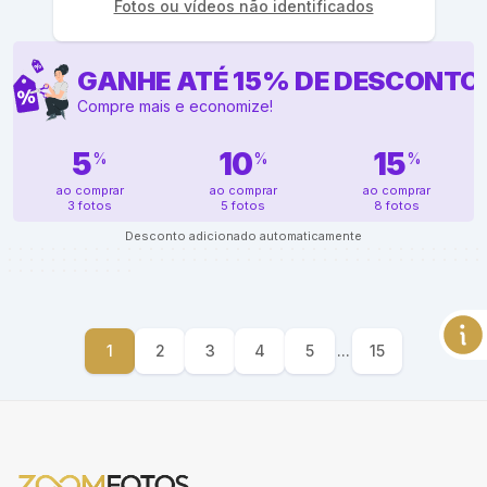
Fotos ou vídeos não identificados
GANHE ATÉ
15
%
DE DESCONTO
Compre mais e economize!
5
10
15
%
%
%
ao comprar
ao comprar
ao comprar
3 fotos
5 fotos
8 fotos
Desconto adicionado automaticamente
1
2
3
4
5
...
15