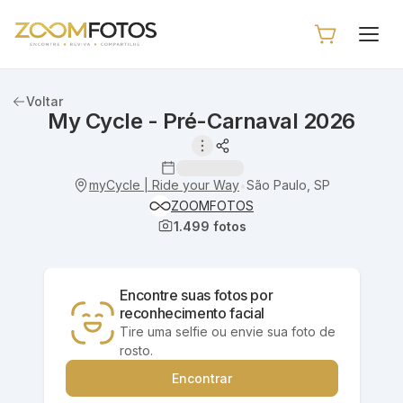
Voltar
My Cycle - Pré-Carnaval 2026
myCycle | Ride your Way
São Paulo, SP
•
ZOOMFOTOS
1.499
fotos
Encontre suas fotos por
reconhecimento facial
Tire uma selfie ou envie sua foto de
rosto.
Encontrar