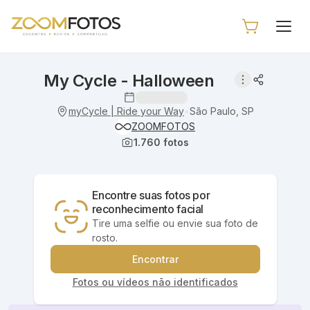
My Cycle - Halloween
myCycle | Ride your Way
São Paulo, SP
•
ZOOMFOTOS
1.760
fotos
Encontre suas fotos por
reconhecimento facial
Tire uma selfie ou envie sua foto de
rosto.
Encontrar
Fotos ou vídeos não identificados