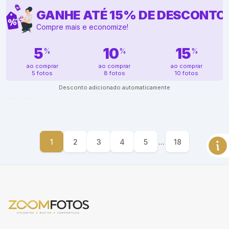
GANHE ATÉ
15
%
DE DESCONTO
Compre mais e economize!
5
10
15
%
%
%
ao comprar
ao comprar
ao comprar
5 fotos
8 fotos
10 fotos
Desconto adicionado automaticamente
1
2
3
4
5
...
18