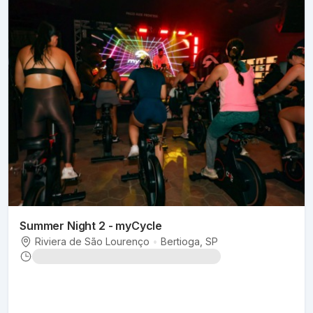
Summer Night 2 - myCycle
Riviera de São Lourenço
•
Bertioga
, SP