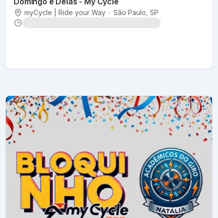
Domingo é Delas - My Cycle
myCycle | Ride your Way
•
São Paulo
, SP