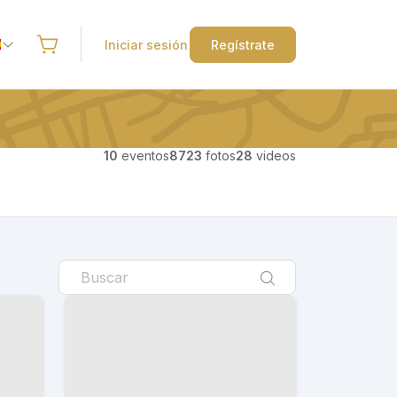
Iniciar sesión
Regístrate
10
eventos
8723
fotos
28
videos