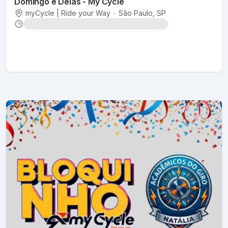
Domingo é Delas - My Cycle
myCycle | Ride your Way
•
São Paulo
, SP