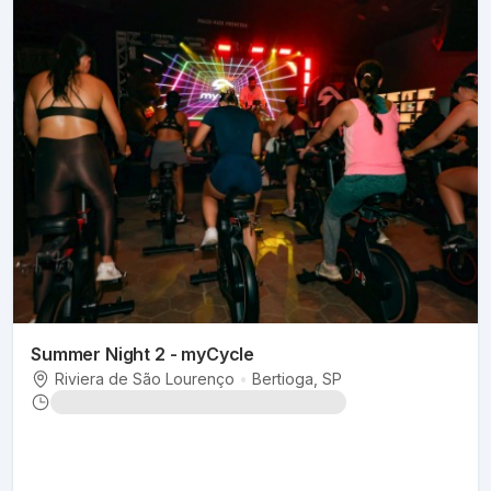
Summer Night 2 - myCycle
Riviera de São Lourenço
•
Bertioga
, SP